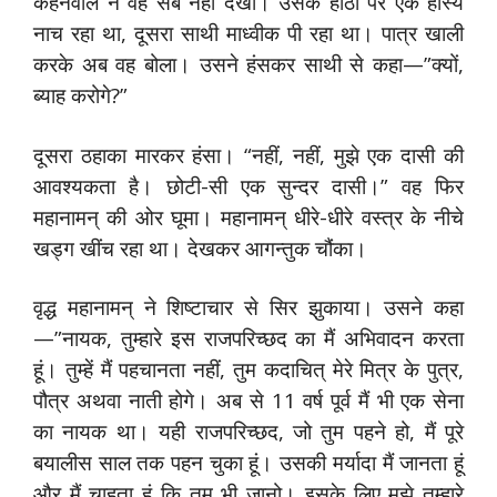
कहनेवाले ने वह सब नहीं देखा। उसके होठों पर एक हास्य
नाच रहा था, दूसरा साथी माध्वीक पी रहा था। पात्र खाली
करके अब वह बोला। उसने हंसकर साथी से कहा—”क्यों,
ब्याह करोगे?”
दूसरा ठहाका मारकर हंसा। “नहीं, नहीं, मुझे एक दासी की
आवश्यकता है। छोटी-सी एक सुन्दर दासी।” वह फिर
महानामन् की ओर घूमा। महानामन् धीरे-धीरे वस्त्र के नीचे
खड्ग खींच रहा था। देखकर आगन्तुक चौंका।
वृद्ध महानामन् ने शिष्टाचार से सिर झुकाया। उसने कहा
—”नायक, तुम्हारे इस राजपरिच्छद का मैं अभिवादन करता
हूं। तुम्हें मैं पहचानता नहीं, तुम कदाचित् मेरे मित्र के पुत्र,
पौत्र अथवा नाती होगे। अब से 11 वर्ष पूर्व मैं भी एक सेना
का नायक था। यही राजपरिच्छद, जो तुम पहने हो, मैं पूरे
बयालीस साल तक पहन चुका हूं। उसकी मर्यादा मैं जानता हूं
और मैं चाहता हूं कि तुम भी जानो। इसके लिए मुझे तुम्हारे