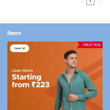
‹
1
›
विज्ञापन