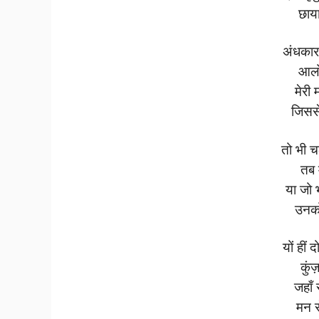
छाय
अंधकार
आलो
मेरी 
जिसस
तो भी 
तब म
या जो 
उनको
यों हीं
कुंज
जहाँ 
मन स