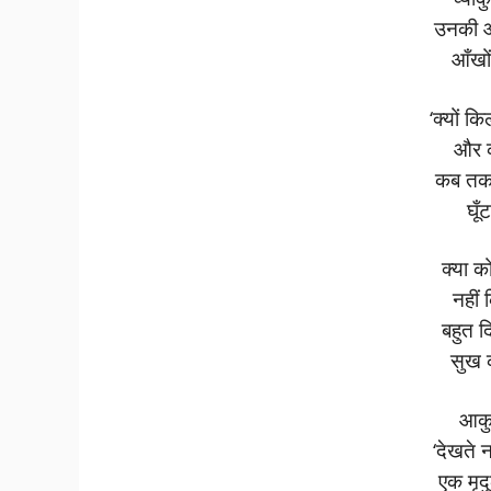
उनकी आ
आँखो
‘क्यों क
और क
कब तक म
घूँ
क्या क
नहीं
बहुत द
सुख 
आकु
‘देखते 
एक मृद