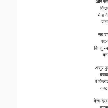
और सत्
कितन
मेघा क
पाल
सब बातो
रट-
किन्तु स्प
बनत
असुर पु
बचकर
वे किला
कष्ट
देख-देख
व्या