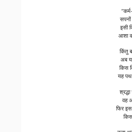
“कर्म
सपनों 
इसी व
आशा क
किंतु 
अब यह
किस वि
यह पथ
श्रद्धा 
वह 
फिर इस न
किस