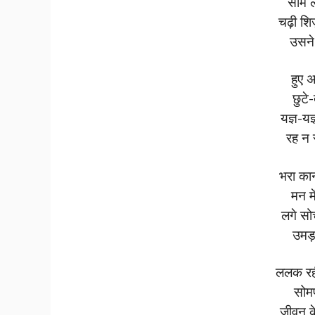
सोम 
चढ़ी शि
उसने
हुए अ
छुटे
यज्ञ-यज
रह न 
भरा का
मन म
लगे सो
उमड
ललक रह
सोमप
जीवन क