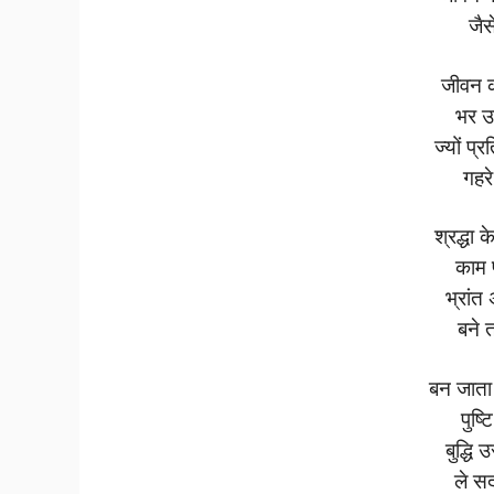
जैस
जीवन 
भर उ
ज्यों प्
गहर
श्रद्धा
काम 
भ्रांत
बने 
बन जाता 
पुष्
बुद्ध
ले स