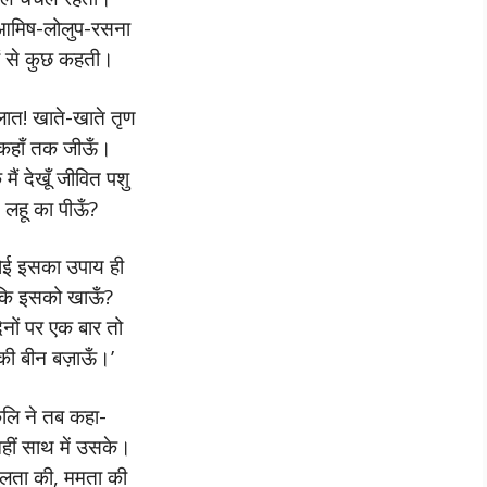
मिष-लोलुप-रसना
ं से कुछ कहती।
िलात! खाते-खाते तृण
हाँ तक जीऊँ।
ैं देखूँ जीवित पशु
ट लहू का पीऊँ?
ोई इसका उपाय ही
 कि इसको खाऊँ?
िनों पर एक बार तो
की बीन बज़ाऊँ।’
लि ने तब कहा-
नहीं साथ में उसके।
ुलता की, ममता की