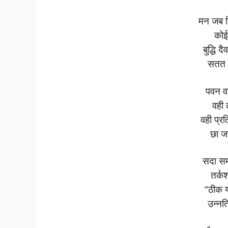
मन जब न
कोई
बुद्धि 
सतत 
पवन व
वही 
वही प्र
छा ज
सदा स
तर्कश
“ठीक य
उन्नत