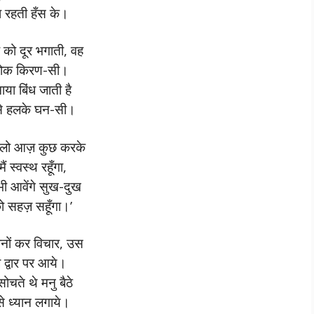
ा रहती हँस के।
 को दूर भगाती, वह
क किरण-सी।
माया बिंध जाती है
े हलके घन-सी।
चलो आज़ कुछ करके
ैं स्वस्थ रहूँगा,
भी आवेंगे सुख-दुख
 सहज़ सहूँगा।’
 दोनों कर विचार, उस
़ द्वार पर आये।
सोचते थे मनु बैठे
े ध्यान लगाये।