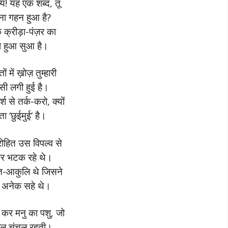
य! यह एक शब्द, तू
ा गहन हुआ है?
े क्रीड़ा-पंज़र का
ा हुआ सुआ है।
ं में ख़ोज़ तुम्हारी
सी लगी हुई है।
र्श से तर्क-करो, क्यों
ा ‘छुईमुई’ है।
रोहित उस विपल्व से
 भटक रहे थे।
त-आकुलि थे जिसने
 अनेक सहे थे।
 कर मनु का पशु, जो
कुल चंचल रहती।