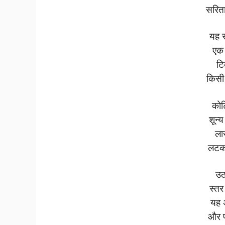
सरित
यह स
एक
टि
किसी 
कोट
शून्य
ला
लटकत
उठ
स्तर 
यह 
और 