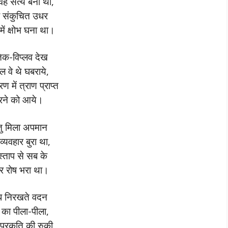
 वह सत्य बना था,
ा संकुचित उधर
में क्षोभ घना था।
िक-विप्लव देख
 वे थे घबराये,
 में त्राण प्राप्त
ने को आये।
तु मिला अपमान
्यवहार बुरा था,
्ताप से सब के
र रोष भरा था।
ुब्ध निरखते वदन
 का पीला-पीला,
प्रकृति की रुकी