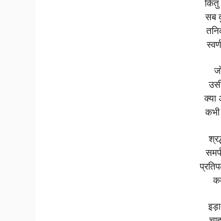
किंतु
सब क
तनिक
स्वर्
जो
उसी 
क्या
कभी 
श्र
समर्
प्रति
कब
इड़
चाह