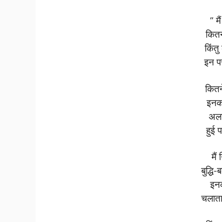
” म
कितन
किंत
इन प
कितन
इनक
अल
हुई 
मैं
बुद्धि
इन
चलाता