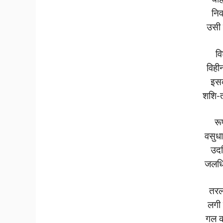
निर
उसी 
वि
विहीन
इसक
शशि-ता
रू
वसुध
उदध
जलधि 
तरल
लगी 
गल क