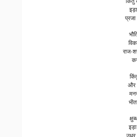
किंतु
इड़
प्रजा 
भौत
विकल
राज-शरण
कर
किं
और व
मनस
भीत
क्ष
इड़ा
उधर 