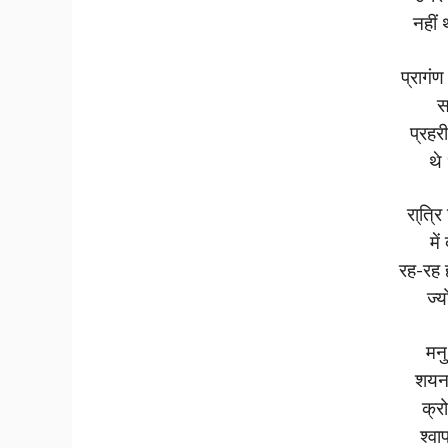
नहीं 
प्रागंण
स
प्रहर
थे
रा्त्र
मे
रह-रह 
ज्
मनु
शयन 
क्र
श्वा