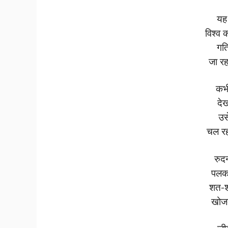
यह 
विश्व 
गत
जा र
कभ
देख
उस
चल रह
रुद
पलक 
शत-शत
खोजत