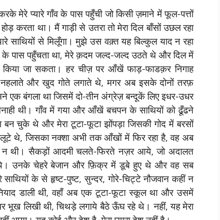
के मेरे प्यारे गाँव के पास पहुँची जो किसी ज़माने में फूल-पत्तों
े होड़ करता था। मैं गाड़ी से उतरा तो मेरा दिल बाँसों उछल रहा
रे साथियों से मिलूँगा। मुझे उस वक़्त यह बिल्कुल याद न रहा
 गाँव के पास पहुँचता था, मेरे क़दम जल्द-जल्द उठते थे और दिल में
ीं किया जा सकता। हर चीज़ पर आँखें फाड़-फाडक़र निगाह
़े नहलाते और खुद गोते लगाते थे, मगर अब इसके दोनों तरफ़
मने एक बंगला था जिसमें दो-तीन अंग्रेज़ बन्दूकें लिए इधर-उधर
मनाही थी। गाँव में गया और आँखें बचपन के साथियों को ढूँढने
 चुके थे और मेरा टूटा-फूटा झोंपड़ा जिसकी गोद में बरसों
 लूटे थे, जिसका नक्शा अभी तक आँखों में फिर रहा है, वह अब
द न थी। सैकड़ों आदमी चलते-फिरते नज़र आये, जो अदालत
। उनके चेहरे बेजान और फ़िक्र में डूबे हुए थे और वह सब
े साथियों के से हृष्ट-पुष्ट, सुन्दर, गोरे-चिट्टे नौजवान कहीं न
ुनियाद डाली थी, वहाँ अब एक टूटा-फूटा स्कूल था और उसमें
पर भूख लिखी थी, चिथड़े लगाये बैठे ऊँघ रहे थे। नहीं, यह मेरा
 नहीं आया। यह कोई और देश है, मेरा प्यारा देश नहीं है।