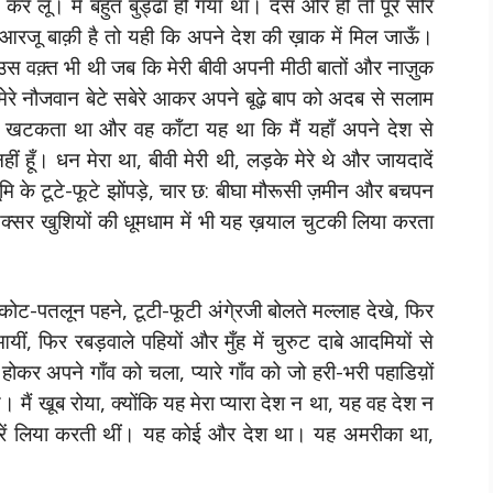
कर लूँ। मैं बहुत बुड्ढा हो गया था। दस और हों तो पूरे सौर
आरजू बाक़ी है तो यही कि अपने देश की ख़ाक में मिल जाऊँ।
 उस वक़्त भी थी जब कि मेरी बीवी अपनी मीठी बातों और नाज़ुक
रे नौजवान बेटे सबेरे आकर अपने बूढ़े बाप को अदब से सलाम
-सा खटकता था और वह काँटा यह था कि मैं यहाँ अपने देश से
नहीं हूँ। धन मेरा था, बीवी मेरी थी, लड़के मेरे थे और जायदादें
भूमि के टूटे-फूटे झोंपड़े, चार छ: बीघा मौरूसी ज़मीन और बचपन
क्सर खुशियों की धूमधाम में भी यह ख़याल चुटकी लिया करता
कोट-पतलून पहने, टूटी-फूटी अंगे्रजी बोलते मल्लाह देखे, फिर
आयीं, फिर रबड़वाले पहियों और मुँह में चुरुट दाबे आदमियों से
ोकर अपने गाँव को चला, प्यारे गाँव को जो हरी-भरी पहाडिय़ों
। मैं खूब रोया, क्योंकि यह मेरा प्यारा देश न था, यह वह देश न
लहरें लिया करती थीं। यह कोई और देश था। यह अमरीका था,