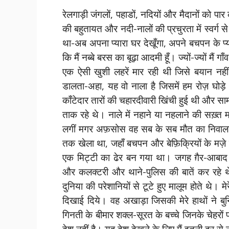
रेलगाड़ी जंगलों, पहाडों, नदियों और मैदानों को पार कर
की बहुतायत और नदी-नालों की प्रचुरता में स्वर्ग स
था-अब अपना प्यारा घर देखूँगा, अपने बचपन के प्या
कि मैं नब्बे बरस का बूढ़ा आदमी हूँ। ज्यों-ज्यों मैं
एक ऐसी खुशी लहरें मार रही थी जिसे बयान नह
डालता-अहा, यह वो नाला है जिसमें हम रोज़ घोड
काँटेदार तारों की चहारदीवारी खिंची हुई थी और सा
ताक रहे थे। नाले में नहाने या नहलाने की सख़्त 
लगीं मगर अफ़सोस वह सब के सब मौत का निवाला बन
तक खेला था, जहाँ बचपन और बेफ़िक्रियों के मज़े
एक मिट्टी का ढेर बन गया था। जगह ग़ैर-आबा
और कलक्टरी और थाने-पुलिस की बातें कर रहे थे
दुनिया की परेशानियों से टूटे हुए मालूम होते थे। मेर
दिखाई दिये। वह अखाड़ा जिसकी मेरे हाथों ने ब
गिनती के बीमार शक्ल-सूरत के बच्चे जिनके चेहरों 
देश नहीं है। यह देश देखने के लिए मैं इतनी दूर से