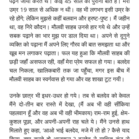
पढ़ने जाया करते थे। कोई 45 साल की पुरानी बात है। मेरी
उम्र 19 साल से अधिक न थी। वह भी लगभग इसी उम्र के
रहे होंगे; लेकिन मुझसे कहीं बलवान और ह्रष्ट-पुष्ट। मैं जहीन
था, वह निरे कौदन। मौलवी साहब उनसे हार गये थे और उन्हें
सबक पढ़ाने का भार मुझ पर डाल दिया था। अपने से दुगुने
व्यक्ति को पढ़ाना मैं अपने लिए गौरव की बात समझता था और
खूब मन लगाकर पढ़ाता। फल यह हुआ कि मौलवी साहब की
छड़ी जहाँ असफल रही, वहाँ मेरा प्रेम सफल हो गया। बलदेव
चल निकला, खालिकबारी तक जा पहुँचा, मगर इस बीच में
मौलवी साहब का स्वर्गवास हो गया और वह शाखा टूट गयी।
उनके छात्र भी इधर-उधर हो गये। तब से बलदेव को केवल
मैंने दो-तीन बार रास्ते में देखा, (मैं अब भी वही सींकिया
पहलवान हूँ और वह अब भी वही भीमकाय) राम-राम हुई, क्षेम-
कुशल पूछा, और अपनी-अपनी राह चले ये। मैंने उनसे हाथ
मिलाते हुए कहा, ‘आओ भाई बलदेव, मजे में तो हो ? कैसे याद
किया, क्या करते हो आजकल ? बलदेव ने व्यथित कंठ से