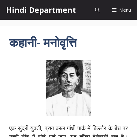
Skip
Hindi Department
Menu
to
content
कहानी- मनोवृत्ति
एक सुंदरी युवती, प्रात:काल गांधी पार्क में बिल्लौर के बेंच पर
गहरी नींद में सोई पाई जाए, यह चौंका देनेवाली बात है।