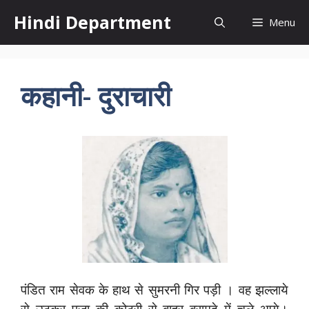
Skip
Hindi Department
Menu
to
content
कहानी- दुराचारी
पंडित राम सेवक के हाथ से सुमरनी गिर पड़ी । वह झल्लाये
से उठकर पूजा की कोठरी से बाहर बरामदे में चले आये।