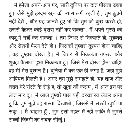
। मैं हमेशा अपने-आप पर, सारी दुनिया पर दात पीसता रहता
हू। जैसे मुझे हरदम खून की प्‍यास लगी रहती है , तुम बुझने
नहीं देतें , और यह जानते हुए भी कि तुम जो कुछ करते हो,
उससे बेहतर कोई दूसरा नहीं कर सकता , मैं अपने गुस्‍से को
काबू में नहीं कर सकता । तुम जिधर से निकलते हो, मुहब्‍बत
और रोशनी फैला देते हो। जिसकों तुम्‍हारा दुश्‍मन होना चाहिए
, वह तुम्‍हारा दोस्‍त है। मैं जिधर से निकलता नफरत और
शुबहा फैलाता हुआ निकलता हू। जिसे मेरा दोस्‍त होना चाहिए
वह भी मेरा दुश्‍मन है। दुनिया में बस एक ही जगह है, जहा मुझे
आपियत मिलती है। अगर तुम मुझे समझते हो, यह ताज और
तख्‍त मेरे रांस्‍ते के रोड़े है, तो खुदा की कसम , मैं आज इन पर
लात मार दूं। मै आज तुम्‍हारे पास यही दरख्‍वास्‍त लेकर आया
हू कि तुम मुझे वह रास्‍ता दिखाओ , जिससे मै सच्‍ची खुशी पा
सकू । मै चाहता हूँ , तुम इसी महल में रहों ताकि मै तुमसे
सच्‍ची जिंदगी का सबक सीखूं।