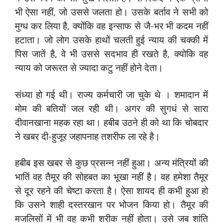
भी ऐसा नहीं, जो उससे जलता हो। उसके बर्ताव ने सभी को
मुग्‍ध कर लिया है, क्‍योंकि वह इन्‍साफ से जै-भर भी कदम नहीं
हटाता। जो लोग उसके हाथों चलती हुई न्‍याय की चक्‍की में
पिस जातें है, वे भी उससे सदभाव ही रखते है, क्‍योकि वह
न्‍याय को जरूरत से ज्‍यादा कटु नहीं होने देता।
संध्‍या हो गई थी। राज्‍य कर्मचारी जा चुके थे । शमादान में
मोम की बतियों जल रही थी। अगर की सुगधं से सारा
दीवानखाना महक रहा था। हबीब उठने ही को था कि चोबदार
ने खबर दी-हुजूर जहापनाह तशरीफ ला रहे है।
हबीब इस खबर से कुछ प्रसन्‍न नहीं हुआ। अन्‍य मंत्रियों की
भातिं वह तैमूर की सोहबत का भूखा नहीं है। वह हमेशा तैमूर
से दूर रहने की चेष्‍टा करता है। ऐसा शायद ही कभी हुआ हो
कि उसने शाही दस्‍तरखान पर भोजन किया हो। तैमूर की
मजलिसों में भी वह कभी शरीक नहीं होता। उसे जब शांति