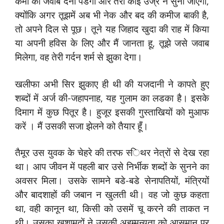
कर्मो का जवाब देना पडेगा और तेरा कोई उज्र न सुना जाएगा,
क्‍योंकि अगर तूझमें अब भी नेक और बद की कमीज बाकी है,
तो अपने दिल से पूछ। तूने यह जिहाद खुदा की राह में किया
या अपनी हविस के लिए और मैं जानता हू, तूझे जसे जवाब
मिलेगा, वह तेरी गर्दन शर्म से झुका देगा।
खलीफा अभी सिर झुकाए ही थी की यजदानी ने कापते हुए
शब्‍दों में अर्ज की-जहापनाह, यह गुलाम का लडका है। इसके
दिमाग में कुछ पितूर है। हुजूर इसकी गुस्‍ताखियों को मुआफ
करें । मैं उसकी सजा झेलने को तैयार हूँ।
तैमूर उस युवक के चेहरे की तरफ स्‍िथर नेत्रों से देख रहा
था। आप जीवन में पहली बार उसे निर्भीक शब्‍दों के सुनने का
अवसर मिला। उसके सामने बडे-बडे सेनापतियों, मंत्रियों
और बादशाहों की जबान न खुलती थी। वह जो कुछ कहता
था, वही कानून था, किसी को उसमें चू करने की ताकत न
थी। उसका खुशामदों ने उसकी अहम्‍मन्‍यता को आसमान पर