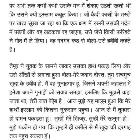
पर अभी तक कभी-कभी उसके मन में शंकाए उठती रहती थीं
कि उसने क्‍यों इस्‍लाम कबूल किया। जो कैदी फासी के तख्‍ते
पर खडा सूखा जा रहा था कि एक क्षण में रस्‍सी उसकी गर्दन
में पडेगी और वह लटकता रह जाएगा, उसे जैसे किसी फरिश्‍ते
ने गोद में ले लिया। वह गदगद कंठ से बोला-उसे हबीबी कहते
हैं।
तैमूर ने युवक के सामने जाकर उसका हाथ पकड़ लिया और
उसे ऑंखों से लगाता हुआ बोला-मेरे जवान दोस्‍त, तुम सचमुच
खुदा के हबीब हो, मैं वह गुनाहगार हू, जिसने अपनी जहालत में
हमेशा अपने गुनाहों को सवाब समझा, इसलिए कि मुझसे कहा
जाता था, तेरी जात बेऐब है। आज मूझे यह मालूम हुआ कि मेरे
हाथों इस्‍लाम को कितना नुकसान पहुचा। आज से मैं तुम्‍हारा
ही दामन पकडता हू। तुम्‍हीं मेरे खिज्र, तुम्‍ही मेंरे रहनुमा हो।
मुझे यकीन हो गया कि तुम्‍हारें ही वसीले से मैं खुदा की दरगाह
तक पहुच सकता हॅ।