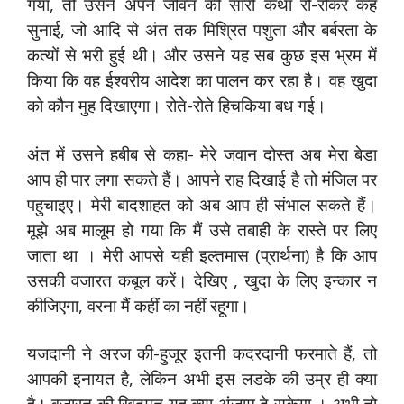
गया, तो उसने अपने जीवन की सारी कथा रो-रोकर कह
सुनाई, जो आदि से अंत तक मिश्रित पशुता और बर्बरता के
कत्‍यों से भरी हुई थी। और उसने यह सब कुछ इस भ्रम में
किया कि वह ईश्‍वरीय आदेश का पालन कर रहा है। वह खुदा
को कौन मुह दिखाएगा। रोते-रोते हिचकिया बध गई।
अंत में उसने हबीब से कहा- मेरे जवान दोस्‍त अब मेरा बेडा
आप ही पार लगा सकते हैं। आपने राह दिखाई है तो मंजिल पर
पहुचाइए। मेरी बादशाहत को अब आप ही संभाल सकते हैं।
मूझे अब मालूम हो गया कि मैं उसे तबाही के रास्‍ते पर लिए
जाता था । मेरी आपसे यही इल्‍तमास (प्रार्थना) है कि आप
उसकी वजारत कबूल करें। देखिए , खुदा के लिए इन्‍कार न
कीजिएगा, वरना मैं कहीं का नहीं रहूगा।
यजदानी ने अरज की-हुजूर इतनी कदरदानी फरमाते हैं, तो
आपकी इनायत है, लेकिन अभी इस लडके की उम्र ही क्‍या
है। वजारत की खिदमत यह क्‍या अंजाम दे सकेगा । अभी तो