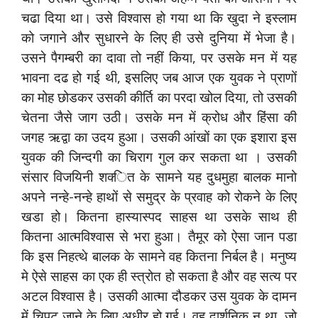
चढा दिया था। उसे विश्‍वास हो गया था कि खुदा ने इस्‍लाम
को जगाने और सुधारने के लिए ही उसे दुनिया में भेजा है।
उसने पैगम्‍बरी का दावा तो नहीं किया, पर उसके मन में यह
भावना दढ हो गई थी, इसलिए जब आज एक युवक ने प्राणों
का मोह छोडकर उसकी कीर्ति का परदा खोल दिया, तो उसकी
चेतना जैसे जाग उठी। उसके मन में क्रोध और हिंसा की
जगह ऋद्वा का उदय हुआ। उसकी आंखों का एक इशारा इस
युवक की जिन्‍दगी का चिराग गुल कर सकता था । उसकी
संसार विजयिनी शक्‍ित के सामने यह दुधमुहा बालक मानो
अपने नन्‍हे-नन्‍हे हाथों से समुद्र के प्रवाह को रोकने के लिए
खडा हो। कितना हास्‍यास्‍पद साहस था उसके साथ ही
कितना आत्‍मविश्‍वास से भरा हुआ। तैमूर को ऐसा जान पडा
कि इस निहत्‍थे बालक के सामने वह कितना निर्बल है। मनुष्‍य
मे ऐसे साहस का एक ही स्‍त्रोत हो सकता है और वह सत्‍य पर
अटल विश्‍वास है। उसकी आत्‍मा दौडकर उस युवक के दामन
में चिपट जाने ‍के लिए अधीर हो गई। वह दार्शनिक न था, जो