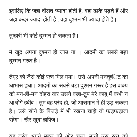
इसलिए कि जहा दौलत ज्‍यादा होती है, वहा डाके पड़ते हैं और
जहा कद्र ज्‍यादा होती है , वहा दुश्‍मन भी ज्‍यादा होते है।
तुम्‍हारी भी कोई दुश्‍मन हो सकता है।
मै खुद अपना दुश्‍मन हो जाउ गा । आदमी का सबसे बड़ा
दुश्‍मन गरूर है।
तैमूर को जैसे कोई रत्‍न मिल गया। उसे अपनी मनतुष्‍िट का
आभास हुआ। आदमी का सबसे बड़ा दुश्‍मन गरूर है इस वाक्‍य
को मन-ही-मन दोहरा कर उसने कहा-तुम मेरे काबू में कभी न
आओगें हबीब। तुम वह परंद हो, जो आसमान में ही उड़ सकता
है। उसे सोने के पिंजड़े में भी रखना चाहो तो फड़फड़ाता
रहेगा। खैर खुदा हापिज।
यह तुरंत अपने महल की ओर चला, मानो उस रत्‍न को