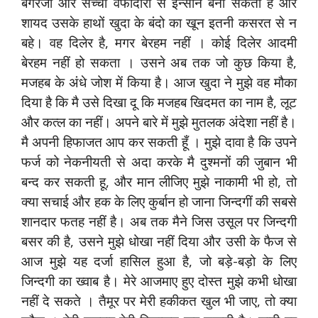
बेगरजी और सच्‍ची वफादारी से इन्‍सान बना सकती है और
शायद उसके हाथों खुदा के बंदो का खून इतनी कसरत से न
बहे। वह दिलेर है, मगर बेरहम नहीं । कोई दिलेर आदमी
बेरहम नहीं हो सकता । उसने अब तक जो कुछ किया है,
मजहब के अंधे जोश में किया है। आज खुदा ने मुझे वह मौका
दिया है कि मै उसे दिखा दू कि मजहब खिदमत का नाम है, लूट
और कत्‍ल का नहीं। अपने बारे में मुझे मुतलक अंदेशा नहीं है।
मै अपनी हिफाजत आप कर सकती हूँ । मुझे दावा है कि उपने
फर्ज को नेकनीयती से अदा करके मै दुश्‍मनों की जुबान भी
बन्‍द कर सकती हू, और मान लीजिए मुझे नाकामी भी हो, तो
क्‍या सचाई और हक के लिए कुर्बान हो जाना जिन्‍दगीं की सबसे
शानदार फतह नहीं है। अब तक मैने जिस उसूल पर जिन्‍दगी
बसर की है, उसने मुझे धोखा नहीं दिया और उसी के फैज से
आज मुझे यह दर्जा हासिल हुआ है, जो बड़े-बड़ो के लिए
जिन्‍दगी का ख्‍वाब है। मेरे आजमाए हुए दोस्‍त मुझे कभी धोखा
नहीं दे सकते । तैमूर पर मेरी हकीकत खुल भी जाए, तो क्‍या