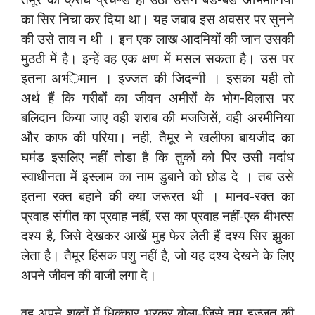
का सिर निचा कर दिया था। यह जबाब इस अवसर पर सुनने
की उसे ताव न थी । इन एक लाख आदमियों की जान उसकी
मुठठी में है। इन्‍हें वह एक क्षण में मसल सकता है। उस पर
इतना अभ्‍िमान । इज्‍जत की जिदन्‍गी । इसका यही तो
अर्थ हैं कि गरीबों का जीवन अमीरों के भोग-विलास पर
बलिदान किया जाए वही शराब की मजजिसें, वही अरमीनिया
और काफ की परिया। नही, तैमूर ने खलीफा बायजीद का
घमंड इसलिए नहीं तोडा है कि तुर्को को पिर उसी मदांध
स्‍वाधीनता में इस्‍लाम का नाम डुबाने को छोड दे । तब उसे
इतना रक्‍त बहाने की क्‍या जरूरत थी । मानव-रक्‍त का
प्रवाह संगीत का प्रवाह नहीं, रस का प्रवाह नहीं-एक बीभत्‍स
दश्‍य है, जिसे देखकर आखें मु‍ह फेर लेती हैं दश्‍य सिर झुका
लेता है। तैमूर हिंसक पशु नहीं है, जो यह दश्‍य देखने के लिए
अपने जीवन की बाजी लगा दे।
वह अपने शब्‍दों में धिक्‍कार भरकर बोला-जिसे तुम इज्‍जत की