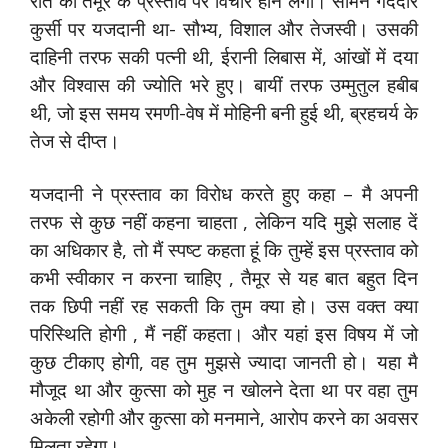
रात को तैमूर के प्रस्‍ताव पर विचार होने लगा। सामने गदेदार
कुर्सी पर यजदानी था- सौभ्‍य, विशाल और तेजस्‍वी। उसकी
दाहिनी तरफ सकी पत्‍नी थी, ईरानी लिबास में, आंखों में दया
और विश्‍वास की ज्‍योति भरे हुए। बायीं तरफ उम्‍मुतुल हबीब
थी, जो इस समय रमणी-वेष में मोहिनी बनी हुई थी, ब्रहचर्य के
तेज से दीप्‍त।
यजदानी ने प्रस्‍ताव का विरोध करते हुए कहा – मै अपनी
तरफ से कुछ नहीं कहना चाहता , लेकिन यदि मुझे सलाह दें
का अधिकार है, तो मैं स्‍पष्‍ट कहता हूं कि तुम्‍हें इस प्रस्‍ताव को
कभी स्‍वीकार न करना चाहिए , तैमूर से यह बात बहुत दिन
तक छिपी नहीं रह सकती कि तुम क्‍या हो। उस वक्‍त क्‍या
परिस्‍थिति होगी , मैं नहीं कहता। और यहां इस विषय में जो
कुछ टीकाए होगी, वह तुम मुझसे ज्‍यादा जानती हो। यहा मै
मौजूद था और कुत्‍सा को मुह न खोलने देता था पर वहा तुम
अकेली रहोगी और कुत्‍सा को मनमाने, आरोप करने का अवसर
मिलता रहेगा।