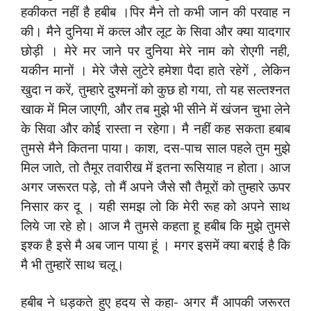
हकीकत नहीं है हबी‍ब ।पिर मैने तो कभी जान की परवाह न
की। मैने दुनिया में कत्‍ल और लूट के सिवा और क्‍या यादगार
छोड़ी । मेरे मर जाने पर दुनिया मेरे नाम को रोएगी नही,
यकीन मानों । मेरे जैसे लुटेरे हमेशा पैदा हाते रहेगें , लेकिन
खुदा न करें, तुम्‍हारे दुश्‍मनों को कुछ हो गया, तो यह सल्‍तश्‍नत
खाक में मिल जाएगी, और तब मुझे भी सीने में खंजन चुभा लेने
के सिवा और कोई रास्‍ता न रहेगा। मै नहीं कह सकता हबाब
तुमसे मैने कितना पाया। काश, दस-पाच साल पहले तुम मुझे
मिल जाते, तो तैमूर तवारीख में इतना रूसियाह न होता। आज
अगर जरूरत पड़े, तो मैं अपने जैसे सौ तैमूरों को तुम्‍हारे ऊपर
निसार कर दू । यही समझ लो कि मेरी रूह‍ को अपने साथ
लिये जा रहे हो। आज मै तुमसे कहता हू हबीब कि मुझे तुमसे
इश्‍क है इसे मै अब जान पाया हूं । मगर इसमें क्‍या बराई है कि
मै भी तुम्‍हारें साथ चलू।
हबीब ने धड़कते हुए हदय से कहा- अगर मैं आपकी जरूरत