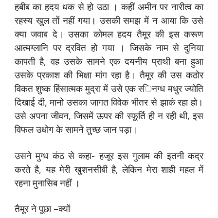
हबीब का हदय धक से हो उठा । कहीं अमीन पर नारीत्‍व का
रहस्‍य खुल तों नहीं गया। उसकी समझ में न आया कि उसे
क्‍या जवाब दे। उसका कोमल हदय तैमूर की इस करूण
आत्‍मग्‍लानि पर द्रवित हो गया । जिसके नाम से दुनिया
काप‍ती है, वह उसके सामने एक दयनीय प्राथी बना हुआ
उसके प्रकाश की भिक्षा मांग रहा है। तैमूर की उस कठोर
विकत शुष्‍क हिंसात्‍मक मुद्रा में उसे एक स्‍िनग्‍ध मधुर ज्‍योति
दिखाई दी, मानो उसका जागत विवेक भीतर से झाकं रहा हो।
उसे अपना ‍जीवन, जिसमें ऊपर की स्‍फूर्ति ही न रही थी, इस
विफल उधोग के सामने तुच्‍छ जान पड़ा।
उसने मुग्‍ध कंठ से कहा- हजूर इस गुलाम की इतनी कद्र
करते है, यह मेरी खुशनसीबी है, लेकिन मेरा शाही महल में
रहना मुनासिब नहीं ।
तैमूर ने पूछा –क्‍यों