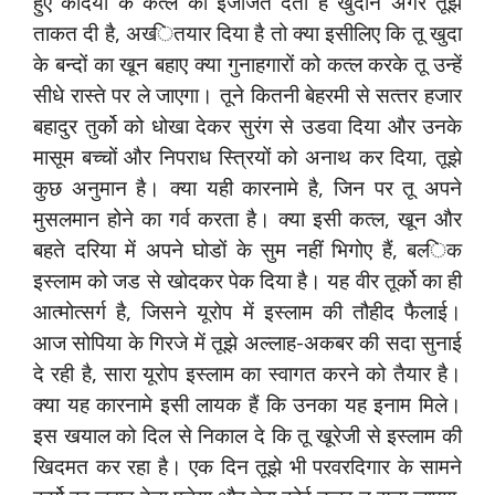
हुए कैदियों के कत्‍ल की इजाजत देता है खुदाने अगर तूझे
ताकत दी है, अख्‍ितयार दिया है तो क्‍या इसीलिए कि तू खुदा
के बन्‍दों का खून बहाए क्‍या गुनाहगारों को कत्‍ल करके तू उन्‍हें
सीधे रास्‍ते पर ले जाएगा। तूने कितनी बेहरमी से सत्‍तर हजार
बहादुर तुर्को को धोखा देकर सुरंग से उडवा दिया और उनके
मासूम बच्‍चों और निपराध स्‍त्रियों को अनाथ कर दिया, तूझे
कुछ अनुमान है। क्‍या यही कारनामे है, जिन पर तू अपने
मुसलमान होने का गर्व करता है। क्‍या इसी कत्‍ल, खून और
बहते दरिया में अपने घोडों के सुम नहीं भिगोए हैं, बल्‍िक
इस्‍लाम को जड से खोदकर पेक दिया है। यह वीर तूर्को का ही
आत्‍मोत्‍सर्ग है, जिसने यूरोप में इस्‍लाम की तौहीद फैलाई।
आज सोपिया के गिरजे में तूझे अल्‍लाह-अकबर की सदा सुनाई
दे रही है, सारा यूरोप इस्‍लाम का स्‍वागत करने को तैयार है।
क्‍या यह कारनामे इसी लायक हैं कि उनका यह इनाम मिले।
इस खयाल को दिल से निकाल दे कि तू खूरेजी से इस्‍लाम की
खिदमत कर रहा है। एक दिन तूझे भी परवरदिगार के सामने