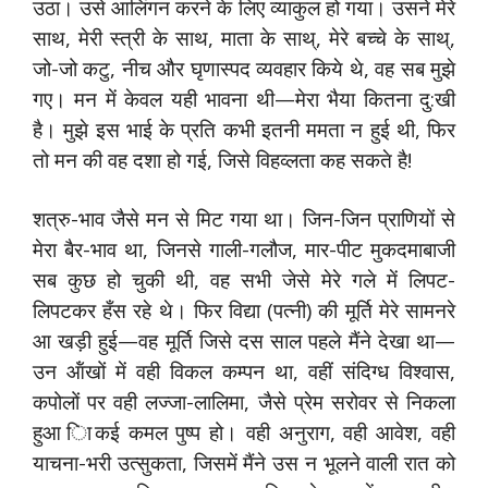
उठा। उसे आलिंगन करने के लिए व्याकुल हो गया। उसने मेरे
साथ, मेरी स्त्री के साथ, माता के साथ्, मेरे बच्चे के साथ्,
जो-जो कटु, नीच और घृणास्पद व्यवहार किये थे, वह सब मुझे
गए। मन में केवल यही भावना थी—मेरा भैया कितना दु:खी
है। मुझे इस भाई के प्रति कभी इतनी ममता न हुई थी, फिर
तो मन की वह दशा हो गई, जिसे विहव्लता कह सकते है!
शत्रु-भाव जैसे मन से मिट गया था। जिन-जिन प्राणियों से
मेरा बैर-भाव था, जिनसे गाली-गलौज, मार-पीट मुकदमाबाजी
सब कुछ हो चुकी थी, वह सभी जेसे मेरे गले में लिपट-
लिपटकर हँस रहे थे। फिर विद्या (पत्नी) की मूर्ति मेरे सामनरे
आ खड़ी हुई—वह मूर्ति जिसे दस साल पहले मैंने देखा था—
उन ऑंखों में वही विकल कम्पन था, वहीं संदिग्ध विश्वास,
कपोलों पर वही लज्जा-लालिमा, जैसे प्रेम सरोवर से निकला
हुआ िाकई कमल पुष्प हो। वही अनुराग, वही आवेश, वही
याचना-भरी उत्सुकता, जिसमें मैंने उस न भूलने वाली रात को