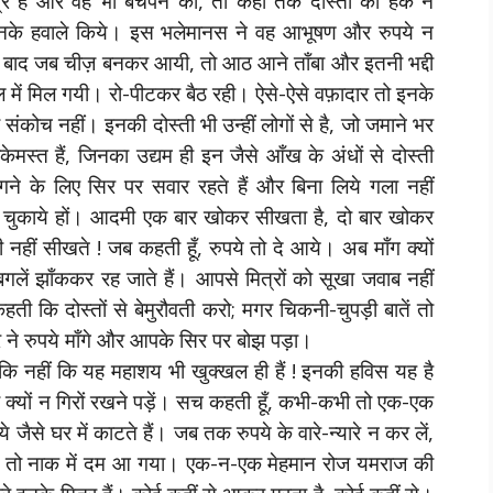
्र है और वह भी बचपन का, तो कहाँ तक दोस्ती का हक न
नके हवाले किये। इस भलेमानस ने वह आभूषण और रुपये न
के बाद जब चीज़ बनकर आयी, तो आठ आने ताँबा और इतनी भद्दी
में मिल गयी। रो-पीटकर बैठ रही। ऐसे-ऐसे वफ़ादार तो इनके
भी संकोच नहीं। इनकी दोस्ती भी उन्हीं लोगों से है, जो जमाने भर
केमस्त हैं, जिनका उद्यम ही इन जैसे आँख के अंधों से दोस्ती
ने के लिए सिर पर सवार रहते हैं और बिना लिये गला नहीं
 चुकाये हों। आदमी एक बार खोकर सीखता है, दो बार खोकर
नहीं सीखते ! जब कहती हूँ, रुपये तो दे आये। अब माँग क्यों
स बगलें झाँककर रह जाते हैं। आपसे मित्रों को सूखा जवाब नहीं
ती कि दोस्तों से बेमुरौवती करो; मगर चिकनी-चुपड़ी बातें तो
 ने रुपये माँगे और आपके सिर पर बोझ पड़ा।
 कि नहीं कि यह महाशय भी खुक्खल ही हैं ! इनकी हविस यह है
े ही क्यों न गिरों रखने पड़ें। सच कहती हूँ, कभी-कभी तो एक-एक
जैसे घर में काटते हैं। जब तक रुपये के वारे-न्यारे न कर लें,
ेरी तो नाक में दम आ गया। एक-न-एक मेहमान रोज यमराज की