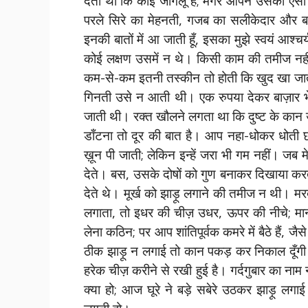
देती थी कि कोई जाँगलू है; मगर आपने उसका ऐसा ब
परले सिरे का मेहनती, गजब का सलीकेदार और बहुत
इनकी बातों में आ जाती हूँ, इसका मुझे स्वयं 
कोई लक्षण उसमें न थे। किसी काम की तमीज नहीं
कम-से-कम इतनी तस्कीन तो होती कि खुद खा जाता
गिनती उसे न आती थी। एक रुपया देकर बाज़ार भ
जाती थी। रक्त खौलने लगता था कि दुष्ट के कान 
डाँटना तो दूर की बात है। आप नहा-धोकर धोती छाँ
ख़ून पी जाती; लेकिन इन्हें जरा भी गम नहीं। जब 
देते। बस, उसके दोषों को गुण बनाकर दिखाया करत
देते थे। मूर्ख को झाड़ू लगाने की तमीज न थी। मरद
लगाता, तो इधर की चीज़ उधर, ऊपर की नीचे; मान
लेना कठिन; पर आप शांतिपूर्वक कमरे में बैठे हैं, 
ठीक झाड़ू न लगाई तो कान पकड़ कर निकाल दूँगी। स
हरेक चीज़ करीने से रखी हुई है। गर्दगुबार का ना
क्या हो; आज घूरे ने बड़े सबेरे उठकर झाड़ू लगाई