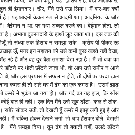
खान किया, कि क्या कहूँ। बड़ा होशियार है, बड़ा आज्ञाकारी,
 ही ईमानदार। खैर, मैंने उसे रख लिया। मैं बार-बार क्यों
आश्चर्य है। यह आदमी केवल रूप से आदमी था। आदमियत के और
। बेईमान न था; पर गधा अव्वल दरजे का। बेईमान होता, तो
 है। अभागा दुकानदारों के हाथों लुट जाता था। दस तक की
ेजूँ तो संध्या तक हिसाब न समझा सके। क्रोध पी-पीकर रह
उखाड़ लूँ, मगर इन महाशय को उसे कभी कुछ कहते नहीं देखा,
ट रहे हैं और वह दूर बैठा तमाशा देख रहा है। मैं तो बचा का
मेरे डाँटने पर धोती छाँटने जाता भी, तो आप उसे समीप न आने
े थे; और इस प्रयास में सफल न होते, तो दोषों पर परदा डाल
ाना कमरा ही तो सारे घर में ढंग का एक कमरा है। उसमें झाड़ू
ो कमरे में भूकंप आ गया हो। और गर्द का यह हाल, कि साँस
जैसे कोई बात ही नहीं। एक दिन मैंने उसे खूब डाँटा- कल से ठीक-
बेरे सोकर उठी, तो देखती हूँ कमरे में झाड़ू लगी हुई है और
म नहीं। मैं चकित होकर देखने लगी, तो आप हँसकर बोले- देखती
 है। मैंने समझा दिया। तुम ढंग तो बताती नहीं, उलटे डाँटने