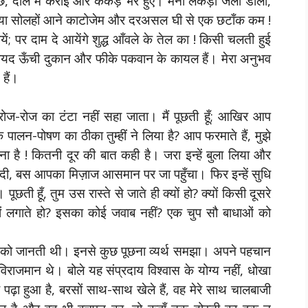
छे, दाल में कराई और कंकड़ भरे हुए। मनों लकड़ी जला डालो,
ल, या सोलहों आने काटोजेम और दरअसल घी से एक छटाँक कम !
ायें; पर दाम दे आयेंगे शुद्ध आँवले के तेल का ! किसी चलती हुई
। शायद ऊँची दुकान और फीके पकवान के कायल हैं। मेरा अनुभव
हैं।
ज-रोज का टंटा नहीं सहा जाता। मैं पूछती हूँ; आखिर आप
नके पालन-पोषण का ठीका तुम्हीं ने लिया है? आप फरमाते हैं, मुझे
ा है ! कितनी दूर की बात कही है। जरा इन्हें बुला लिया और
र दी, बस आपका मिज़ाज आसमान पर जा पहुँचा। फिर इन्हें सुधि
ूछती हूँ, तुम उस रास्ते से जाते ही क्यों हो? क्यों किसी दूसरे
 क्यों लगाते हो? इसका कोई जवाब नहीं? एक चुप सौ बाधाओं को
 को जानती थी। इनसे कुछ पूछना व्यर्थ समझा। अपने पहचान
राजमान थे। बोले यह संप्रदाय विश्वास के योग्य नहीं, धोखा
पढ़ा हुआ है, बरसों साथ-साथ खेले हैं, वह मेरे साथ चालबाजी