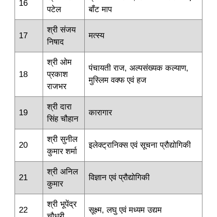
16
पटेल
बॉंट माप
श्री संजय
17
मत्स्य
निषाद
श्री ओम
पंचायती राज, अल्पसंख्यक कल्याण,
18
प्रकाश
मुस्लिम वक्फ एवं हज
राजभर
श्री दारा
19
कारागार
सिंह चौहान
श्री सुनील
20
इलेक्ट्रानिक्स एवं सूचना प्रौद्योगिकी
कुमार शर्मा
श्री अनिल
21
विज्ञान एवं प्रौद्योगिकी
कुमार
श्री भूपेंद्र
22
सूक्ष्म, लघु एवं मध्यम उद्यम
चौधरी