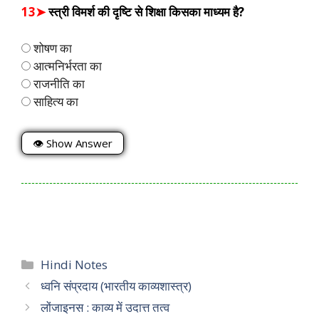
13➤
स्त्री विमर्श की दृष्टि से शिक्षा किसका माध्यम है?
शोषण का
आत्मनिर्भरता का
राजनीति का
साहित्य का
👁 Show Answer
Categories
Hindi Notes
ध्वनि संप्रदाय (भारतीय काव्यशास्त्र)
लोंजाइनस : काव्य में उदात्त तत्व