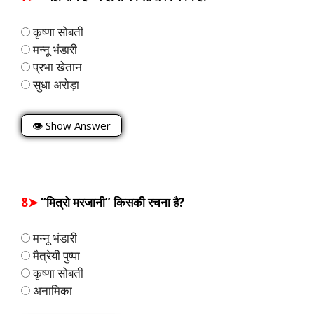
कृष्णा सोबती
मन्नू भंडारी
प्रभा खेतान
सुधा अरोड़ा
👁 Show Answer
8➤
“मित्रो मरजानी” किसकी रचना है?
मन्नू भंडारी
मैत्रेयी पुष्पा
कृष्णा सोबती
अनामिका