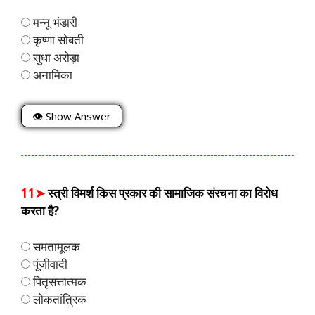
मन्नू भंडारी
कृष्णा सोबती
सुधा अरोड़ा
अनामिका
👁 Show Answer
11➤
स्त्री विमर्श किस प्रकार की सामाजिक संरचना का विरोध
करता है?
समतामूलक
पूंजीवादी
पितृसत्तात्मक
लोकतांत्रिक