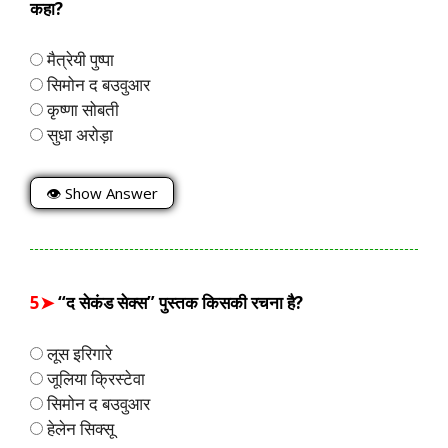
कहा?
मैत्रेयी पुष्पा
सिमोन द बउवुआर
कृष्णा सोबती
सुधा अरोड़ा
👁 Show Answer
5➤
“द सेकंड सेक्स” पुस्तक किसकी रचना है?
लूस इरिगारे
जूलिया क्रिस्टेवा
सिमोन द बउवुआर
हेलेन सिक्सू