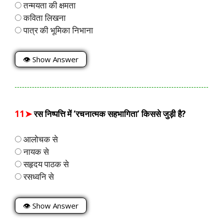
तन्मयता की क्षमता
कविता लिखना
पात्र की भूमिका निभाना
👁 Show Answer
11➤
रस निष्पत्ति में ‘रचनात्मक सहभागिता’ किससे जुड़ी है?
आलोचक से
नायक से
सहृदय पाठक से
रसध्वनि से
👁 Show Answer