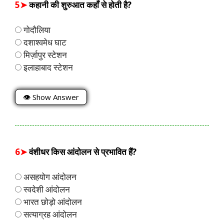
5➤
कहानी की शुरुआत कहाँ से होती है?
गोदौलिया
दशाश्वमेध घाट
मिर्ज़ापुर स्टेशन
इलाहाबाद स्टेशन
👁 Show Answer
6➤
वंशीधर किस आंदोलन से प्रभावित हैं?
असहयोग आंदोलन
स्वदेशी आंदोलन
भारत छोड़ो आंदोलन
सत्याग्रह आंदोलन