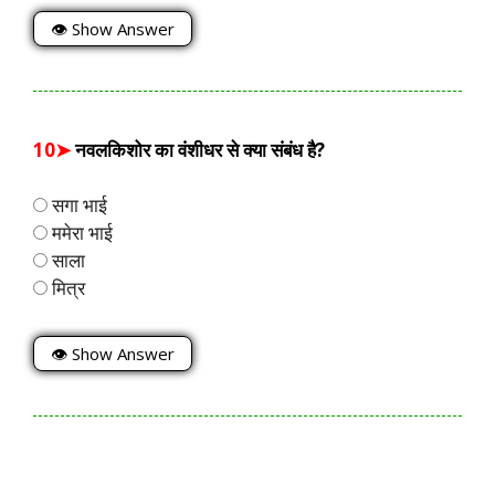
👁 Show Answer
10➤
नवलकिशोर का वंशीधर से क्या संबंध है?
सगा भाई
ममेरा भाई
साला
मित्र
👁 Show Answer