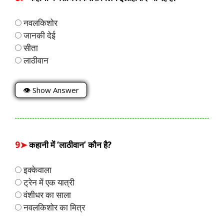
नवलकिशोर
जानकी देई
सीता
लाठीवान
👁 Show Answer
9➤
कहानी में ‘लाठीवान’ कौन है?
इक्केवाला
ट्रेन में एक यात्री
वंशीधर का साला
नवलकिशोर का मित्र