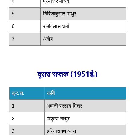
4
प्रभाकर माचवे
5
गिरिजाकुमार माथुर
6
रामविलास शर्मा
7
अज्ञेय
दूसरा सप्तक (1951ई.)
क्र.स.
कवि
1
भवानी प्रसाद मिश्र
2
शकुन्त माथुर
3
हरिनारायण व्यास