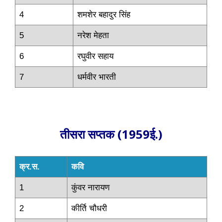
4
शमशेर बहादुर सिंह
5
नरेश मेहता
6
रघुवीर सहाय
7
धर्मवीर भारती
तीसरा सप्तक (1959ई.)
क्र.स.
कवि
1
कुंवर नारायण
2
कीर्ति चौधरी