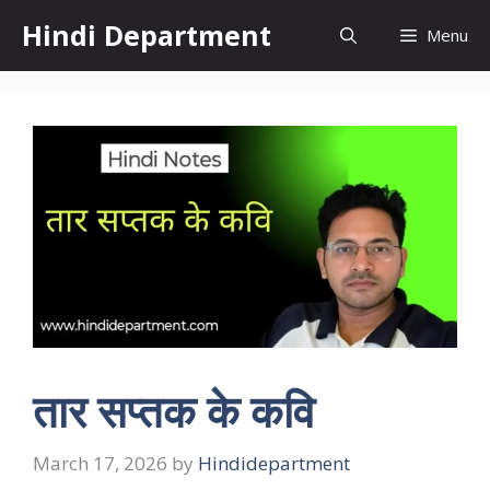
Skip
Hindi Department
Menu
to
content
तार सप्तक के कवि
March 17, 2026
by
Hindidepartment