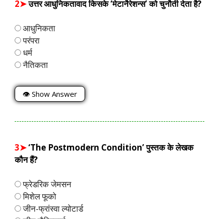
2➤
उत्तर आधुनिकतावाद किसके ‘मेटानैरेशन्स’ को चुनौती देता है?
आधुनिकता
परंपरा
धर्म
नैतिकता
👁 Show Answer
3➤
‘The Postmodern Condition’ पुस्तक के लेखक
कौन हैं?
फ्रेडरिक जेमसन
मिशेल फूको
जीन-फ्रांस्वा ल्योटार्ड