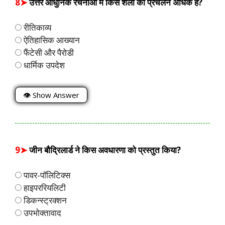
8➤
उत्तर आधुनिक रचनाओं में किस शैली का प्रचलन अधिक है?
रीतिकाव्य
ऐतिहासिक आख्यान
फैंटेसी और पैरोडी
धार्मिक उपदेश
👁 Show Answer
9➤
जीन बौद्रिलार्ड ने किस अवधारणा को प्रस्तुत किया?
पावर-पॉलिटिक्स
हाइपररियलिटी
डिकन्स्ट्रक्शन
उपभोक्तावाद