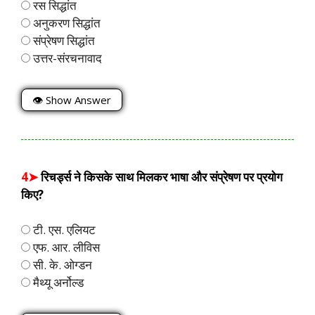
रस सिद्धांत
अनुकरण सिद्धांत
संप्रेषण सिद्धांत
उत्तर-संरचनावाद
👁 Show Answer
4➤
रिचर्ड्स ने किसके साथ मिलकर भाषा और संप्रेषण पर प्रयोग
किए?
टी. एस. एलियट
एफ. आर. लीविस
सी. के. ओग्डन
मैथ्यू अर्नोल्ड