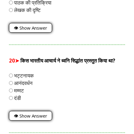
पाठक की प्रतिक्रिया
लेखक की दृष्टि
👁 Show Answer
20➤
किस भारतीय आचार्य ने ध्वनि सिद्धांत प्रस्तुत किया था?
भट्टनायक
आनंदवर्धन
मम्मट
दंडी
👁 Show Answer