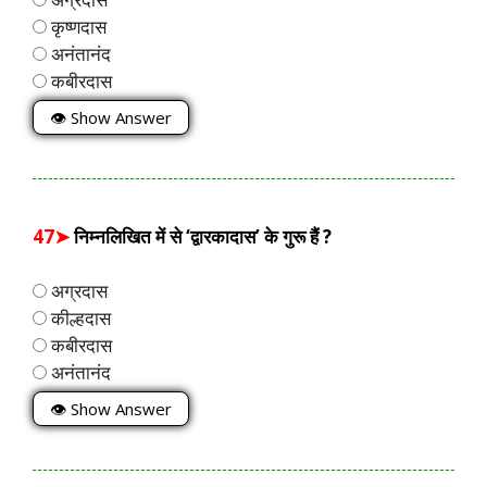
कृष्णदास
अनंतानंद
कबीरदास
👁 Show Answer
47➤
निम्नलिखित में से ‘द्वारकादास’ के गुरू हैं ?
अग्रदास
कील्हदास
कबीरदास
अनंतानंद
👁 Show Answer