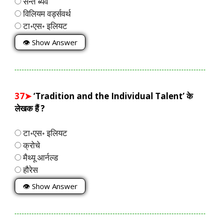
सैन्त ब्यव
विलियम वर्ड्सवर्थ
टा॰एस॰ इलियट
👁 Show Answer
37➤
‘Tradition and the Individual Talent’ के
लेखक हैं ?
टा॰एस॰ इलियट
क्रोचे
मैथ्यू आर्नल्ड
हौरेस
👁 Show Answer