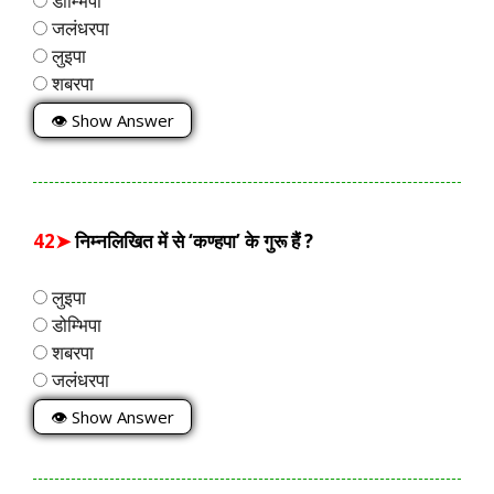
डोम्भिपा
जलंधरपा
लुइपा
शबरपा
👁 Show Answer
42➤
निम्नलिखित में से ‘कण्हपा’ के गुरू हैं ?
लुइपा
डोम्भिपा
शबरपा
जलंधरपा
👁 Show Answer