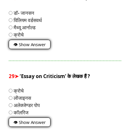
डॉ॰ जानसन
विलियम वर्डसवर्थ
मैथ्यू आर्नाल्ड
क्रोचे
👁 Show Answer
29➤
‘Essay on Criticism’ के लेखक हैं ?
क्रोचे
लोंजाइनस
अलेक्जेण्डर पोप
कॉलरिज
👁 Show Answer