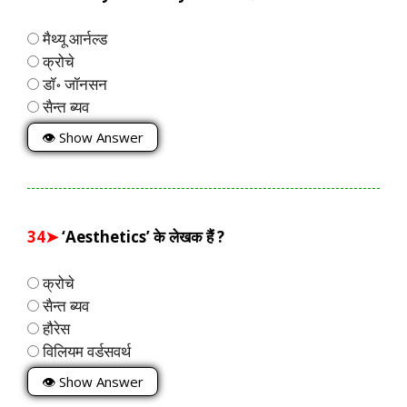
मैथ्यू आर्नल्ड
क्रोचे
डॉ॰ जॉनसन
सैन्त ब्यव
👁 Show Answer
34➤
‘Aesthetics’ के लेखक हैं ?
क्रोचे
सैन्त ब्यव
हौरेस
विलियम वर्डसवर्थ
👁 Show Answer