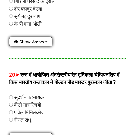
गिरिजा प्रसाद कोइराला
शेर बहादुर देउबा
सूर्य बहादुर थापा
के पी शर्मा ओली
👁 Show Answer
20➤
रूस में आयोजित अंतर्राष्ट्रीय रेत मूर्तिकला चैम्पियनशिप में
किस भारतीय कलाकार ने गोल्डन सैंड मास्टर पुरस्कार जीता ?
सुदर्शन पटनायक
वीटो मारास्चियो
पावेल मिनिलकोव
रीनत संधू