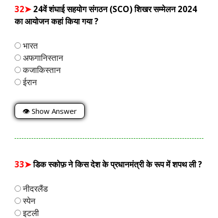
32➤
24वें शंघाई सहयोग संगठन (SCO) शिखर सम्मेलन 2024
का आयोजन कहां किया गया ?
भारत
अफगानिस्तान
कजाकिस्तान
ईरान
👁 Show Answer
33➤
डिक स्कोफ़ ने किस देश के प्रधानमंत्री के रूप में शपथ ली ?
नीदरलैंड
स्पेन
इटली