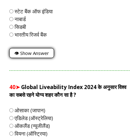
स्टेट बैंक ऑफ इंडिया
नाबार्ड
सिडबी
भारतीय रिजर्व बैंक
👁 Show Answer
40➤
Global Liveability Index 2024 के अनुसार विश्व
का सबसे रहने योग्य शहर कौन सा है ?
ओसाका (जापान)
एडिलेड (ऑस्ट्रेलिया)
ऑकलैंड (न्यूजीलैंड)
वियना (ऑस्ट्रिया)