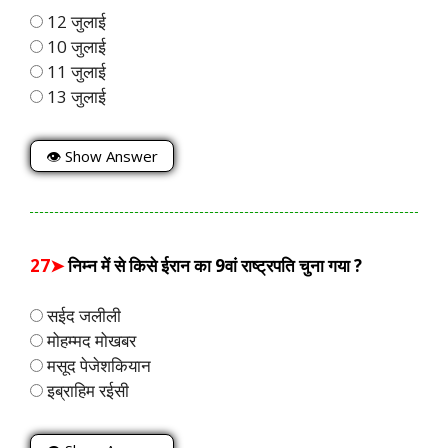
12 जुलाई
10 जुलाई
11 जुलाई
13 जुलाई
👁 Show Answer
27➤
निम्न में से किसे ईरान का 9वां राष्ट्रपति चुना गया ?
सईद जलीली
मोहम्मद मोखबर
मसूद पेजेशकियान
इब्राहिम रईसी