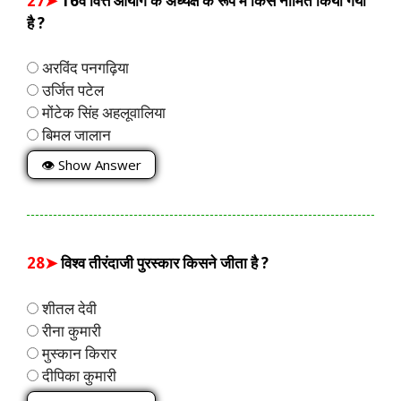
27➤
16वें वित्त आयोग के अध्यक्ष के रूप में किसे नामित किया गया
है ?
अरविंद पनगढ़िया
उर्जित पटेल
मोंटेक सिंह अहलूवालिया
बिमल जालान
👁 Show Answer
28➤
विश्व तीरंदाजी पुरस्कार किसने जीता है ?
शीतल देवी
रीना कुमारी
मुस्कान किरार
दीपिका कुमारी