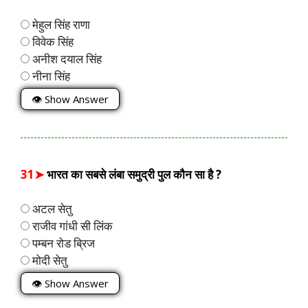
मेहुल सिंह राणा
विवेक सिंह
अनीश दयाल सिंह
नीना सिंह
👁 Show Answer
31➤
भारत का सबसे लंबा समुद्री पुल कौन सा है ?
अटल सेतु
राजीव गांधी सी लिंक
पम्बन रोड ब्रिज
मोदी सेतु
👁 Show Answer