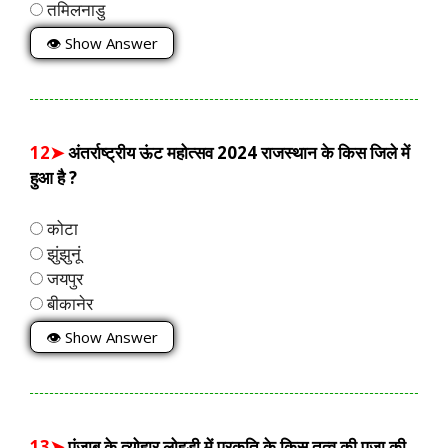
तमिलनाडु
👁 Show Answer
12➤
अंतर्राष्ट्रीय ऊंट महोत्सव 2024 राजस्थान के किस जिले में
हुआ है ?
कोटा
झुंझुनूं
जयपुर
बीकानेर
👁 Show Answer
13➤
पंजाब के त्योहार लोहड़ी में प्रकृति के किस तत्व की पूजा की