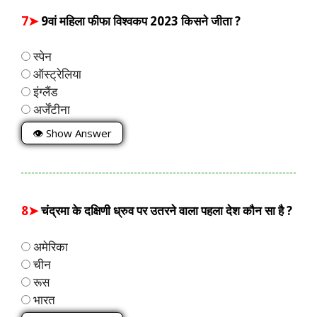
7➤
9वां महिला फीफा विश्वकप 2023 किसने जीता ?
स्पेन
ऑस्ट्रेलिया
इंग्लैंड
अर्जेंटीना
👁 Show Answer
8➤
चंद्रमा के दक्षिणी ध्रुव पर उतरने वाला पहला देश कौन सा है ?
अमेरिका
चीन
रूस
भारत