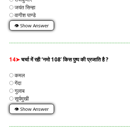
जयंत सिन्हा
वागीश पाण्डे
👁 Show Answer
14➤
चर्चा में रही ‘नमो 108’ किस पुष्प की प्रजाति है ?
कमल
गेंदा
गुलाब
सूर्यमुखी
👁 Show Answer