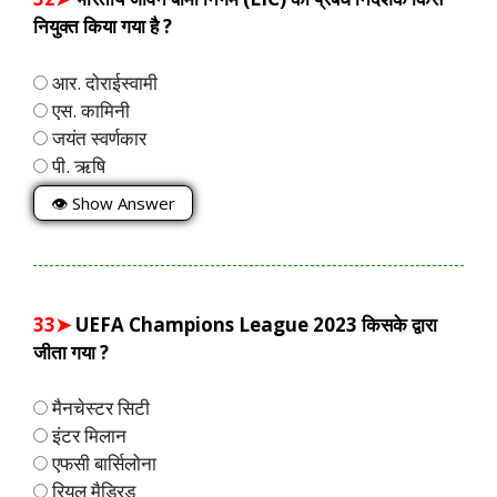
नियुक्त किया गया है ?
आर. दोराईस्वामी
एस. कामिनी
जयंत स्वर्णकार
पी. ऋषि
👁 Show Answer
33➤
UEFA Champions League 2023 किसके द्वारा
जीता गया ?
मैनचेस्टर सिटी
इंटर मिलान
एफसी बार्सिलोना
रियल मैड्रिड