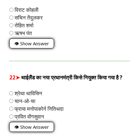
विराट कोहली
सचिन तेंदुलकर
रोहित शर्मा
ऋषभ पंत
👁 Show Answer
22➤
थाईलैंड का नया प्रधानमंत्री किसे नियुक्त किया गया है ?
श्रेथा थाविसिन
चान-ओ-चा
फ्राया मनोपाकोर्न नितिथदा
प्रवित वोंगसुवान
👁 Show Answer