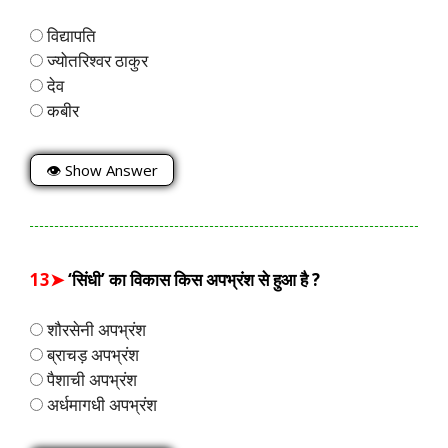
विद्यापति
ज्योतरिश्वर ठाकुर
देव
कबीर
👁 Show Answer
13➤
‘सिंधी’ का विकास किस अपभ्रंश से हुआ है ?
शौरसेनी अपभ्रंश
ब्राचड़ अपभ्रंश
पैशाची अपभ्रंश
अर्धमागधी अपभ्रंश