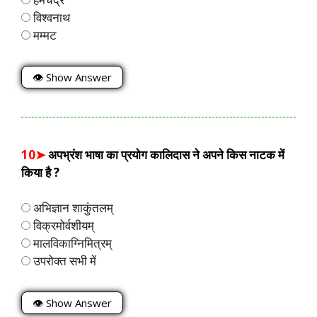
विश्वनाथ
मम्मट
👁 Show Answer
10➤
अपभ्रंश भाषा का प्रयोग कालिदास ने अपने किस नाटक में
किया है ?
अभिज्ञान शाकुंतलम्
विक्रमोर्वशीयम्
मालविकाग्निमित्रम्
उपरोक्त सभी में
👁 Show Answer