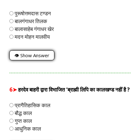
पुरूषोत्तमदास टण्डन
बालगंगाधर तिलक
बालासाहेब गंगाधर खेर
मदन मोहन मालवीय
👁 Show Answer
6➤
हरदेव बाहरी द्वारा विभाजित ‘ब्राह्मी लिपि का कालखण्ड नहीं है ?
प्रागैतिहासिक काल
बौद्ध काल
गुप्त काल
आधुनिक काल