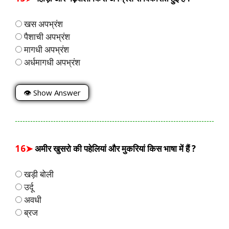
खस अपभ्रंश
पैशाची अपभ्रंश
मागधी अपभ्रंश
अर्धमागधी अपभ्रंश
👁 Show Answer
16➤
अमीर खुसरो की पहेलियां और मुकरियां किस भाषा में हैं ?
खड़ी बोली
उर्दू
अवधी
ब्रज