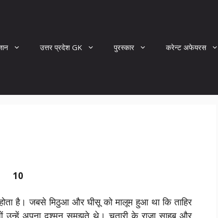
्ञान
उत्तर प्रदेश GK
पुरस्कार
करेन्ट अफेयरस
10
क होता है। जबसे मिठुआ और घीसू को मालूम हुआ था कि ताहिर
ोनों उन्हें अपना दुश्मन समझते थे। चतारी के राजा साहब और