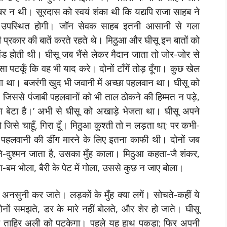
खबर न थी। सूरदास को स्वयं शंका थी कि यद्यपि राजा साहब ने
र उपस्थित होगी। जॉन सेवक साहब इतनी आसानी से गला
ी प्रकार की बातें करते रहते थे। मिठुआ और घीसू इन बातों को
्रचंड होती थी। घीसू जब भैंसे लेकर मैदान जाता तो जोर-जोर से
ा पटकूँ कि वह भी याद करे। दोनों टाँगें तोड़ दूँगा। कुछ खेल
ता था। बजरंगी खुद भी जवानी में अच्छा पहलवान था। घीसू को
जिससे पंजाबी पहलवानों को भी ताल ठोकने की हिम्मत न पड़े,
का बेटा है।’ अभी से घीसू को अखाड़े भेजता था। घीसू अपने
े जिसे चाहूँ, गिरा दूँ। मिठुआ कुश्ती तो न लड़ता था; पर कभी-
हलवानी की डींग मारने के लिए इतना काफी थी। दोनों जब
े-दुश्मन जाता है, उसका मुँह काला। मिठुआ कहता-जै शंकर,
-बम भोला, बैरी के पेट में गोला, उससे कुछ न जाए बोला।
अनसुनी कर जाते। लड़कों के मुँह क्या लगें। सोचते-कहीं ये
 दोनों समझते, डर के मारे नहीं बोलते, और शेर हो जाते। घीसू
ह ताहिर अली को पटकेगा। पहले यह हाथ पकड़ा; फिर अपनी