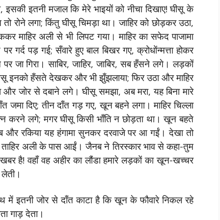
ंडा, इसकी इतनी मजाल कि मेरे भाइयों को नीचा दिखाए! घीसू के
 रोने लगा; किंतु घीसू चिमड़ा था। जाहिर को छोड़कर उठा,
ल ठोककर माहिर अली से भी लिपट गया। माहिर का सफेद पाजामा
र गर्द पड़ गई; सँवारे हुए बाल बिखर गए, क्रोधोंन्‍मत्ता होकर
 पर जा गिरा। साबिर, जाहिर, जाबिर, सब हँसने लगे। लड़कों
घीसू इनको हँसते देखकर और भी झुँझलाया; फिर उठा और माहिर
 और जोर से दबाने लगे। घीसू समझा, अब मरा, यह बिना मारे
दाँत जमा दिए; तीन दाँत गड़ गए, खून बहने लगा। माहिर चिल्ला
्न करने लगे; मगर घीसू किसी भाँति न छोड़ता था। खून बहते
जैनब और रकिया यह हंगामा सुनकर दरवाजे पर आ गईं। देखा तो
 हुई ताहिर अली के पास आईं। जैनब ने तिरस्कार भाव से कहा-तुम
ी खबर है! वहाँ वह अहीर का लौंडा हमारे लड़कों का खून-खच्चर
 लेती।
थ में इतनी जोर से दाँत काटा है कि खून के फौवारे निकल रहे
ीता गाड़ देता।