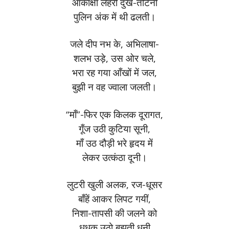
आकांक्षा लहरी दुख-तटिनी
पुलिन अंक में थी ढलती।
जले दीप नभ के, अभिलाषा-
शलभ उड़े, उस ओर चले,
भरा रह गया आँखों में जल,
बुझी न वह ज्वाला जलती।
“माँ”-फिर एक किलक दूरागत,
गूँज उठी कुटिया सूनी,
माँ उठ दौड़ी भरे हृदय में
लेकर उत्कंठा दूनी।
लुटरी खुली अलक, रज-धूसर
बाँहें आकर लिपट गयीं,
निशा-तापसी की जलने को
धधक उठो बुझती धूनी