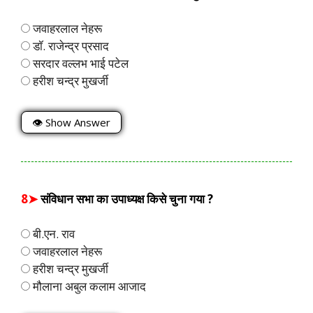
जवाहरलाल नेहरू
डॉ. राजेन्द्र प्रसाद
सरदार वल्लभ भाई पटेल
हरीश चन्द्र मुखर्जी
👁 Show Answer
8➤
संविधान सभा का उपाध्यक्ष किसे चुना गया ?
बी.एन. राव
जवाहरलाल नेहरू
हरीश चन्द्र मुखर्जी
मौलाना अबुल कलाम आजाद