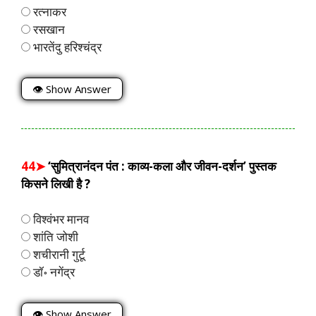
रत्नाकर
रसखान
भारतेंदु हरिश्चंद्र
👁 Show Answer
44➤
‘सुमित्रानंदन पंत : काव्य-कला और जीवन-दर्शन’ पुस्तक
किसने लिखी है ?
विश्वंभर मानव
शांति जोशी
शचीरानी गुर्टू
डॉ॰ नगेंद्र
👁 Show Answer