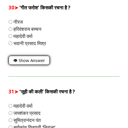
30➤
‘गीत फरोश’ किसकी रचना है ?
नीरज
हरिवंशराय बच्चन
महादेवी वर्मा
भवानी प्रसाद मिश्र
👁 Show Answer
31➤
‘जूही की कली’ किसकी रचना है ?
महादेवी वर्मा
जयशंकर प्रसाद
सुमित्रानंदन पंत
सूर्यकांत त्रिपाठी ‘निराला’