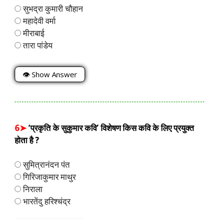
सुभद्रा कुमारी चौहान
महादेवी वर्मा
मीराबाई
तारा पांडेय
👁 Show Answer
6➤
‘प्रकृति के सुकुमार कवि’ विशेषण किस कवि के लिए प्रयुक्त
होता है ?
सुमित्रानंदन पंत
गिरिजाकुमार माथुर
निराला
भारतेंदु हरिश्चंद्र