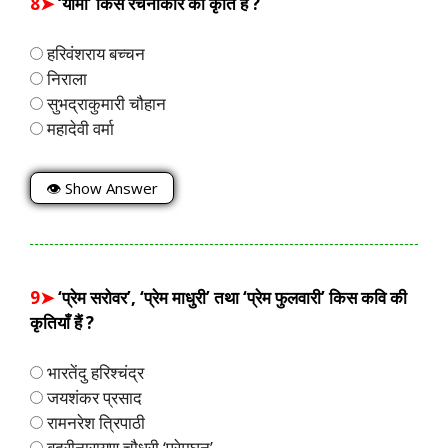
8➤
‘यामा’ किस रचनाकार की कृति है ?
हरिवंशराय बच्चन
निराला
सुभद्राकुमारी चौहान
महादेवी वर्मा
👁 Show Answer
9➤
‘प्रेम सरोवर’, ‘प्रेम माधुरी’ तथा ‘प्रेम फुलवारी’ किस कवि की
कृतियाँ हैं ?
भारतेंदु हरिश्चंद्र
जयशंकर प्रसाद
रामनरेश त्रिपाठी
बदरीनारायण चौधरी ‘प्रेमघन’