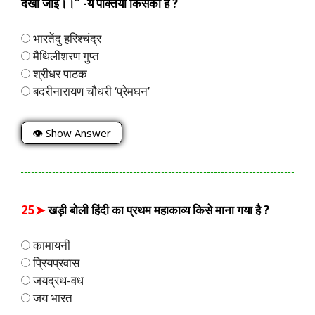
देखी जाई।।” -ये पंक्तियां किसकी हैं ?
भारतेंदु हरिश्चंद्र
मैथिलीशरण गुप्त
श्रीधर पाठक
बदरीनारायण चौधरी ‘प्रेमघन’
👁 Show Answer
25➤
खड़ी बोली हिंदी का प्रथम महाकाव्य किसे माना गया है ?
कामायनी
प्रियप्रवास
जयद्रथ-वध
जय भारत