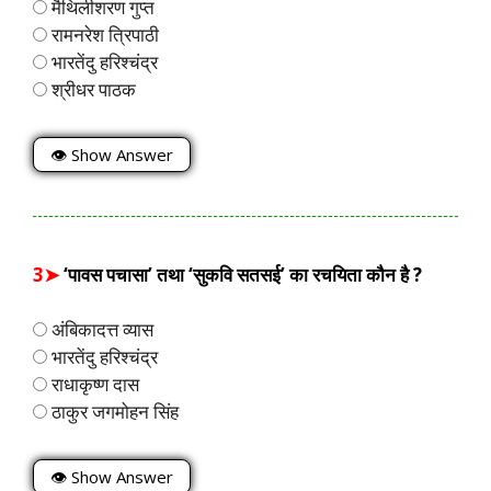
मैथिलीशरण गुप्त
रामनरेश त्रिपाठी
भारतेंदु हरिश्चंद्र
श्रीधर पाठक
👁 Show Answer
3➤
‘पावस पचासा’ तथा ‘सुकवि सतसई’ का रचयिता कौन है ?
अंबिकादत्त व्यास
भारतेंदु हरिश्चंद्र
राधाकृष्ण दास
ठाकुर जगमोहन सिंह
👁 Show Answer