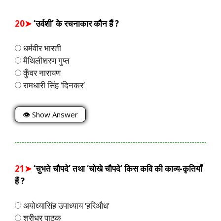
20➤
‘उर्वशी’ के रचनाकार कौन हैं ?
धर्मवीर भारती
मैथिलीशरण गुप्त
कुँवर नारायण
रामधारी सिंह ‘दिनकर’
👁 Show Answer
21➤
‘चुभते चौपदे’ तथा ‘चोखे चौपदे’ किस कवि की काव्य-कृतियाँ
हैं ?
अयोध्यासिंह उपाध्याय ‘हरिऔध’
श्रीधर पाठक