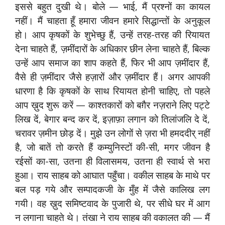
इससे बहुत दुखी थे। बोले — भाई, मैं प्रश्नों का कायल
नहीं। मैं चाहता हूँ हमारा जीवन हमारे सिद्धान्तों के अनुकूल
हो। आप कृषकों के शुभेच्छु हैं, उन्हें तरह-तरह की रियायत
देना चाहते हैं, ज़मींदारों के अधिकार छीन लेना चाहते हैं, बिल्क
उन्हें आप समाज का शाप कहते हैं, फिर भी आप ज़मींदार हैं,
वैसे ही ज़मींदार जैसे हज़ारों और ज़मींदार हैं। अगर आपकी
धारणा है कि कृषकों के साथ रियायत होनी चाहिए, तो पहले
आप ख़ुद शुरू करें — काश्तकारों को बग़ैर नज़राने लिए पट्टे
लिख दें, बेगार बन्द कर दें, इज़ाफ़ा लगान को तिलांजलि दे दें,
चरावर ज़मीन छोड़ दें। मुझे उन लोगों से ज़रा भी हमददीर् नहीं
है, जो बातें तो करते हैं कम्युनिस्टों की-सी, मगर जीवन है
रईसों का-सा, उतना ही विलासमय, उतना ही स्वार्थ से भरा
हुआ। राय साहब को आघात पहुँचा। वकील साहब के माथे पर
बल पड़ गये और सम्पादकजी के मुँह में जैसे कालिख लग
गयी। वह ख़ुद समिष्टवाद के पुजारी थे, पर सीधे घर में आग
न लगाना चाहते थे। तंखा ने राय साहब की वकालत की — मैं