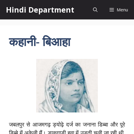
Skip
Hindi Department
Menu
to
content
कहानी- बिआहा
जबलपुर से आजमगढ़ ड्योढ़े दर्ज का जनाना डिब्बा और पूरे
डिब्बे में अकेली मैं। डाकगाड़ी हवा में उड़ती चली जा रही थी,