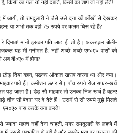
ै, किसी का गला तो नहीं दबाते, किसी का शाप तो नहीं लेते!
ें आयी, तो रामदुलारी ने जैसे उसे दया की आँखों से देखकर
बहन! या अभी तक वही 75 रुपये पर कलम घिस रहे हैं?
रे दिमाग़! मानों इसका पति लाट ही तो है। अकडक़र बोली-
ं। आजकल यह भी गनीमत है, नहीं अच्छे-अच्छे एम०ए० पासों को
ो अब बी०ए० में होगा?
पढऩा छोड़ दिया बहन, पढक़र औकात खराब करना था और क्या।
े माहवार पाते हैं। कमीशन ऊपर से। पाँच रुपये रोज सफर-खर्च
त पड़ जाता है। डेढ़ सौ माहवार तो उनका निज खर्च है बहन!
 तीन सौ बेदाग़ घर दे देते हैं। उसमें से सौ रुपये मुझे मिलते
है। एम०ए० पास करके क्या करते!
ज्यादा महत्व नहीं देना चाहती, मगर रामदुलारी के लहजे में
तना में उससे प्रभावित हो रही है और उसके मुख पर पराजय की