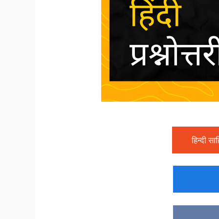
हिन्दी साह
आद
भक