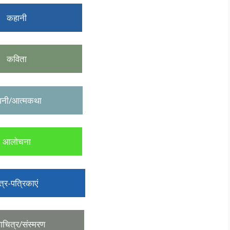
हानी
विता
ी/आत्मकथा
ोचना
-पत्रिकाएं
ित्र/संस्मरण