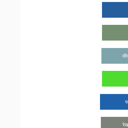
क
क
जीवन
आल
पत्र
रेखाच