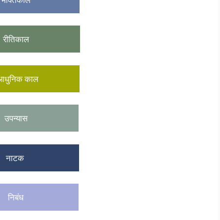
तिकाल
निक काल
न्यास
ाटक
िबंध