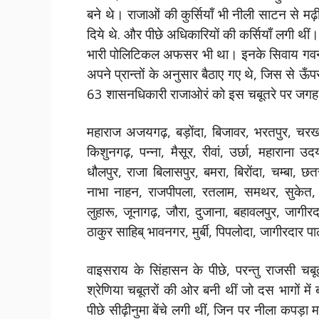
बने थे। राजाओं की कुर्सियाँ भी नीली साटन से मढ़
दिये थे. और पीछे अधिकारियों की कर्सियाँ लगी थ
भारी पोलिटिकल अफसर भी था। इनके सिवाय गवर्नमे
अपने प्रान्तों के अनुसार बैठाए गए थे, जिस से ऊ
63 शासनधिकारी राजाओरं को इस चबूतरे पर जगह मि
महाराज अजयगढ़, बड़ोंदा, बिजावर, भरतपुर, चरखार
किशुनगढ़, पन्ना, मैसूर, रीवां, उर्छा, महाराना
धौलपुर, राजा बिलासपुर, बमरा, बिरोंदा, चम्बा, छत
नाभा नाहन, राजपीपला, रतलाम, समथर, सुकेत, ट
लुहारू, जूनागढ़, जौरा, दुजाना, बहावलपुर, जागी
ठाकुर साहिब् भावनगर, मुर्बी, पिपलोदा, जागीरदार 
वाइसराय के सिंहासन के पीछे, परन्तु राजसी च
श्रेणिया चबूतरों की ओर बनी थीं जो दस भागों मे
पीछे सीढ़ीनुमा बेंचे लगी थीं, जिन पर नीला कपड़ा