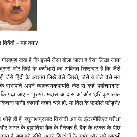
द तिर्वेदी – यह क्या?
ह गौरवपूर्ण दावा है कि इसमें जैसा बोला जाता है वैसा लिखा जाता
दूसरी ओर हिंदी के कर्णधारों का अविगत शिष्टचार है कि जैसे
 जैसे हिंदी के आचार्य लिखें वैसे लिखो, जैसे वे बोलें वैसे मत
 के सभापति अपने व्याकरणकषायति कंठ से कहें ‘पर्षोत्तमदास’
 कि पढ़ा जाए – ‘पुरुषोत्तमदास अ दास अ’ और ‘हरि कृष्‍णलाल
े कितना पानी! कहानी कहने चले हो, या दिल के फफोले फोड़ने?
े थोड़े ही हैं. रघुनाथप्रसाद त्रिवेदी अब के इंटरमीडिएट परीक्षा
 और आगरे के बुझातिया बैंक के मैनेजर हैं. बैंक के दफ़्तर के पीछे
 है. बाबू बड़े सीधे, अपने सिद्धांतों के पक्के और खरे आदमी