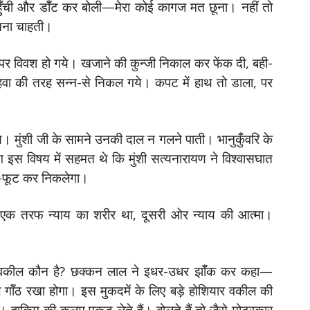
ं पहुँची और डॉँट कर बोली—मेरा कोई कागज मत छूना। नहीं तो
 देखना चाहती।
, पर विवश हो गये। खजाने की कुन्जी निकाल कर फेंक दी, बही-
 हवा की तरह सन्न-से निकल गये। कपट में हाथ तो डाला, पर
ाये। मुंशी जी के सामने उनकी दाल न गलने पाती। भानुकुँवरि के
स विषय में सहमत थे कि मुंशी सत्यनारायण ने विश्वासघात
ट-फूट कर निकलेगा।
ीं! एक तरफ न्याय का शरीर था, दूसरी ओर न्याय की आत्मा।
रा वकील कौन है? छक्कन लाल ने इधर-उधर झॉँक कर कहा—
ले गॉँठ रखा होगा। इस मुकदमें के लिए बड़े होशियार वकील की
 हाकिम की कलम पकड़ लेते हैं। बोलते हैं तो जैसे मोटरकार