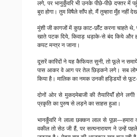
लगे, पर भानुकुँवरि भी उनके पीछे-पीछे दफ्तर मे
बुरा होगा। तुम विषैले साँप हो, मैं तुम्हारा मुँह नहीं
मुंशी जी कागजों में कुछ काट-छॉँट करना चाहते थे
खाते पटक दिये, किवाड़ धड़ाके-से बंद किये और
कपट मन्त्र न जाना।
दूसरें कारिंदों ने यह कैफियत सुनी, तो फूले न सम
पास आकर वे आग पर तेल छिड़कने लगे। सब लोग इ
किया है। मालिक का नमक उनकी हड्डियों से फू
दोनों ओर से मुकदमेबाजी की तैयारियॉँ होने लग
प्रकृति का पुरुष से लड़ने का साहस हुआ।
भानकुँवरि ने लाला छक्कन लाल से पूछा—हमा
वकील तो सेठ जी हैं, पर सत्यनारायण ने उन्हें पह
जरुरत है। मेहरा बाबू की आजकल खूब चल रही है।