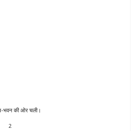
ाज्य-भवन की ओर चली।
2