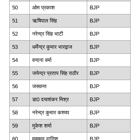
50
ओम प्रकाश
BJP
51
ऋषिपाल सिंह
BJP
52
नरेन्‍द्र सिंह भाटी
BJP
53
धर्मेन्‍द्र कुमार भारद्वाज
BJP
54
वन्‍दना वर्मा
BJP
55
जयेन्‍द्र प्रताप सिंह राठौर
BJP
56
जसवन्‍त
BJP
57
डा0 दयाशंकर मिश्र
BJP
58
नरेन्‍द्र कुमार कश्‍यप
BJP
59
मुकेश शर्मा
BJP
60
मुहम्‍मद दानिश
BJP