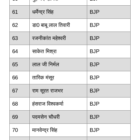
61
धर्मेन्द्र सिंह
BJP
62
डा0 बाबू लाल तिवारी
BJP
63
रजनीकांत महेश्‍वरी
BJP
64
साकेत मिश्रा
BJP
65
लाल जी निर्मल
BJP
66
तारिक मंसूर
BJP
67
राम सूरत राजभर
BJP
68
हंसराज विश्‍वकर्मा
BJP
69
पदमसेन चौधरी
BJP
70
मानवेन्‍द्र सिंह
BJP