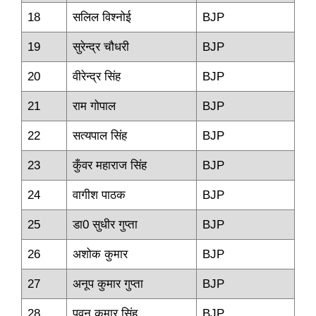
18
सलिल विश्‍नोई
BJP
19
सुरेन्‍द्र चौधरी
BJP
20
वीरेन्‍द्र सिंह
BJP
21
राम गोपाल
BJP
22
सत्‍यपाल सिंह
BJP
23
कुँवर महाराज सिंह
BJP
24
वागीश पाठक
BJP
25
डा0 सुधीर गुप्‍ता
BJP
26
अशोक कुमार
BJP
27
अनूप कुमार गुप्‍ता
BJP
28
पवन कुमार सिंह
BJP