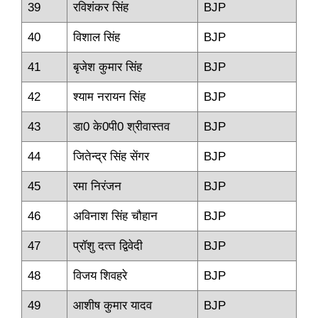
39
रविशंकर सिंह
BJP
40
विशाल सिंह
BJP
41
बृजेश कुमार सिंह
BJP
42
श्‍याम नरायन सिंह
BJP
43
डा0 के0पी0 श्रीवास्‍तव
BJP
44
जितेन्‍द्र सिंह सेंगर
BJP
45
रमा निरंजन
BJP
46
अविनाश सिंह चौहान
BJP
47
प्रॉशु दत्‍त द्विवेदी
BJP
48
विजय शिवहरे
BJP
49
आशीष कुमार यादव
BJP