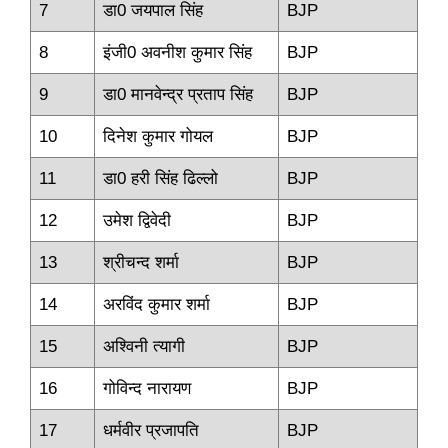
7
डा0 जयपाल सिंह
BJP
8
इंजी0 अवनीश कुमार सिंह
BJP
9
डा0 मानवेन्‍द्र प्रताप सिंह
BJP
10
दिनेश कुमार गोयल
BJP
11
डा0 हरी सिंह ढिल्‍लो
BJP
12
उमेश द्विवेदी
BJP
13
श्रीचन्‍द शर्मा
BJP
14
अरविंद कुमार शर्मा
BJP
15
अश्‍विनी त्‍यागी
BJP
16
गोविन्‍द नारायण
BJP
17
धर्मवीर प्रजापति
BJP