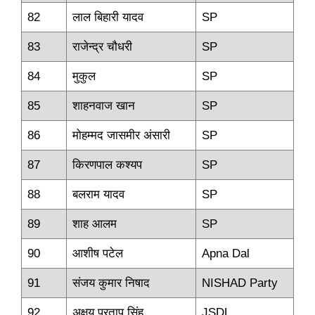
82
लाल बिहारी यादव
SP
83
राजेन्‍द्र चौधरी
SP
84
मुकुल
SP
85
शाहनवाज खान
SP
86
मोहम्‍मद जासमीर अंसारी
SP
87
किरणपाल कश्‍यप
SP
88
बलराम यादव
SP
89
शाह आलम
SP
90
आशीष पटेल
Apna Dal
91
संजय कुमार निषाद
NISHAD Party
92
अक्षय प्रताप सिंह
JSDL